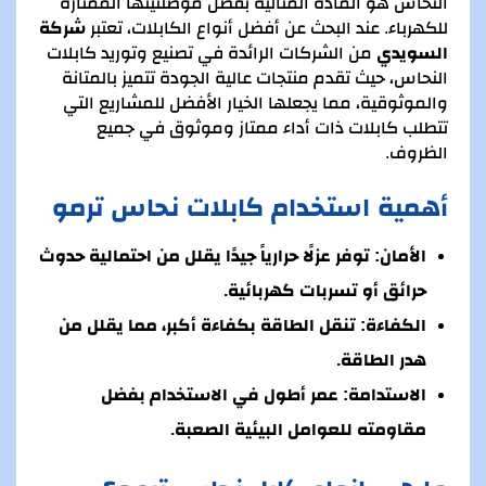
النحاس هو المادة المثالية بفضل موصلتيتها الممتازة
للكهرباء. عند البحث عن أفضل أنواع الكابلات، تعتبر
شركة
السويدي
من الشركات الرائدة في تصنيع وتوريد كابلات
النحاس، حيث تقدم منتجات عالية الجودة تتميز بالمتانة
والموثوقية، مما يجعلها الخيار الأفضل للمشاريع التي
تتطلب كابلات ذات أداء ممتاز وموثوق في جميع
الظروف.
أهمية استخدام كابلات نحاس ترمو
الأمان:
توفر عزلًا حرارياً جيدًا يقلل من احتمالية حدوث
حرائق أو تسربات كهربائية.
الكفاءة:
تنقل الطاقة بكفاءة أكبر، مما يقلل من
هدر الطاقة.
الاستدامة:
عمر أطول في الاستخدام بفضل
مقاومته للعوامل البيئية الصعبة.