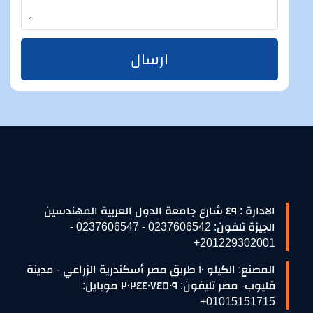
ارسال
الادارة : ٤٩ شارع جامعة الدول العربية المهندسين
الجيزة تلفون: 0237606542 - 0237606547 -
201229302001+
المصنع: الكيلو ١٠ طريق مصر أسكندرية الزراعي - مدينة
قليوب- مصر تليفون: ٢٠٢٤٤٠٧٤٥٠٩ موبايل:
01015151715+